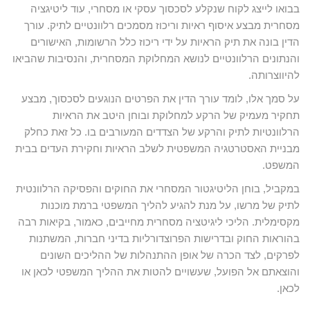
בבואו לייצג לקוח שנקלע לסכסוך עסקי או מסחרי, עוד ליטיגציה
מסחרית מבצע איסוף ראיות וריכוז מסמכים רלוונטיים לתיק. עורך
הדין בונה את תיק הראיות על ידי ריכוז כלל הרשומות, האישורים
והנתונים הרלוונטיים לנושא המחלוקת המסחרית, והנסיבות שהביאו
להיווצרותה.
על סמך אלו, לומד עורך הדין את הפרטים הנוגעים לסכסוך, מבצע
תחקיר מעמיק של הרקע למחלוקת ובוחן היטב את הראיות
הרלוונטיות לתיק והרקע של הצדדים המעורבים בו. כל זאת כחלק
מבניית האסטרטגיה המשפטית לשלב הראיות וחקירת העדים בבית
המשפט.
במקביל, בוחן הליטיגטור המסחרי את החוקים והפסיקה הרלוונטית
לתיק של מרשו, על מנת להגיע להליך המשפטי ברמת מוכנות
מקסימלית. הליכי ליגיטציה מסחרית מחייבים, כאמור, בקיאות רבה
בהוראות החוק ובדרישות הפרוצדורליות בדיני חברות, המשתנות
לפרקים, לצד הכרה של אופן ההתנהלות של ההליכים השונים
והוצאתם אל הפועל, שעשויים להטות את ההליך המשפטי לכאן או
לכאן.