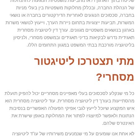
שליטה בתוך הארגון ו / או מתביעות משפטיות הנוגעות להתנהלות
של הנהלת החברה, ובכללן מחלוקות משפטיות בין בעלי מניות
בחברה, סכסוכים הנוגעים לאחריות הדירקטורים בחברה או נושאי
המשרות, תביעות ייצוגיות בתחום ניירות הערך, וייעוץ לנושאי משרות
בארגון בנושאים משפטיים מגוונים. עורך דין ליטיגציה מסחרית
תאגידית נדרש לבקיאות בדיני תאגידים ובמשפט מסחרי, ולניסיון
בליטיגציה מורכבת בבתי המשפט במגוון התחומים הללו.
מתי תצטרכו ליטיגטור
מסחרי?
כל מי שנקלע לסכסוכים בעלי מאפיינים מסחריים יכול להפיק תועלת
מהסתייעות בעורך דין ליטיגציה מסחרית. עוד ליטיגציה מסחרית הוא
איש המקצוע שיוכל לייעץ לגבי אפיקי הפעולה האפשריים בנסיבות
הנתונות ולאפשר למיוצגיו לפתור את המחלוקת באופן שישרת את
האינטרס שלהם.
לא אחת אנו שומעים על מי שנמנעים משירותיו של עו"ד ליטיגציה